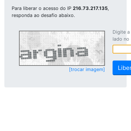
Para liberar o acesso
do IP
216.73.217.135
,
responda ao desafio abaixo.
Digite 
lado no
[trocar imagem]